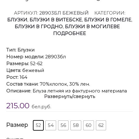
АРТИКУЛ:
28903БЛ БЕЖЕВЫЙ
КАТЕГОРИИ:
БЛУЗКИ
,
БЛУЗКИ В ВИТЕБСКЕ
,
БЛУЗКИ В ГОМЕЛЕ
,
БЛУЗКИ В ГРОДНО
,
БЛУЗКИ В МОГИЛЕВЕ
ПОДРОБНЕЕ
Тип:
Блузки
Номер модели:
28903бл
Размеры:
52-62
Цвета:
бежевый
Рост:
164
Состав ткани
: 70%хлопок, 30% лен.
Описание
: Блуза летняя из фактурного материала
Развернуть/свернуть
для повседневной носки и торжественных случаев
215.00
небольшого объема. Пластическая форма модели
бел.руб.
мягкая, плавная. Изделие прямого силуэта без
подкладки с цельнокроенными короткими
Размер
рукавами с декоративными рельефами от
52
54
56
58
60
62
горловины к нижней части рукава, что визуально
сужает плечевой пояс. В рельефах у линии