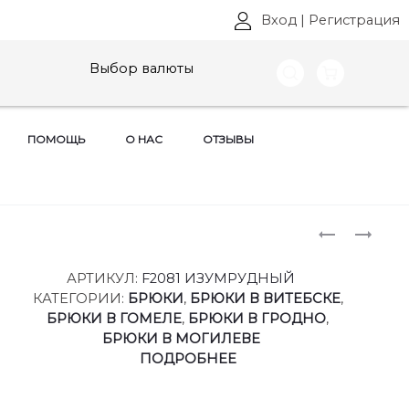
Вход
|
Регистрация
Выбор валюты
ПОМОЩЬ
О НАС
ОТЗЫВЫ
Produ
БРЮКИ
БРЮКИ
GO
GO
naviga
,
,
АРТИКУЛ:
F2081 ИЗУМРУДНЫЙ
АРТ:
АРТ:
КАТЕГОРИИ:
БРЮКИ
,
БРЮКИ В ВИТЕБСКЕ
,
F2081
F2081
БРЮКИ В ГОМЕЛЕ
,
БРЮКИ В ГРОДНО
,
РАЗМЕРЫ
РАЗМЕРЫ
БРЮКИ В МОГИЛЕВЕ
42-
42-
ПОДРОБНЕЕ
52
52