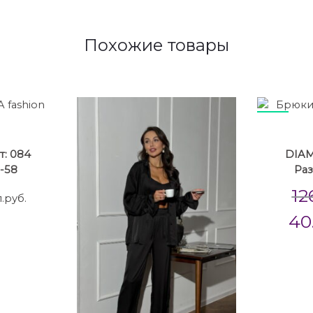
Похожие товары
68%
т: 084
DIAM
-58
Раз
12
.руб.
40