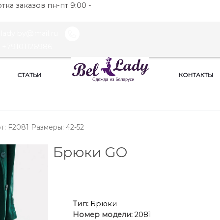
ка заказов пн-пт 9:00 -
llady.by@mail.ru
+79101126986
СТАТЬИ
КОНТАКТЫ
т: F2081 Размеры: 42-52
Брюки GO
Ти
п:
Брюки
Номер модели:
2081