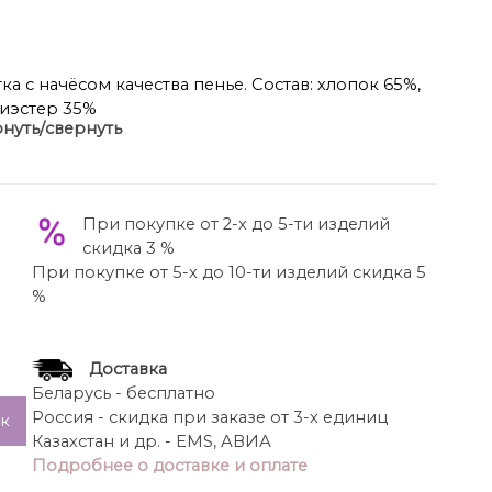
тка с начёсом качества пенье. Состав: хлопок 65%,
иэстер 35%
нуть/свернуть
ание:
Брюки
.
Брюки:
 облегание и посадка
 канты по боковым швам
При покупке от 2-х до 5-ти изделий
е боковые карманы
скидка 3 %
е с резинкой и шнуром внутри
При покупке от 5-х до 10-ти изделий скидка 5
%
104 см для роста 164-170 см, 105-107 см для роста
70-176 см.
 см, 46 р. – 51 см, 48 р. – 53 см, 50 р. – 55 см, 52 р.
Доставка
– 57 см.
Беларусь - бесплатно
 см, 46 р. – 52 см, 48 р. – 54 см, 50 р. – 56 см, 52 р.
Россия - скидка при заказе от 3-х единиц
ик
– 58 см.
Казахстан и др. - EMS, АВИА
Подробнее о доставке и оплате