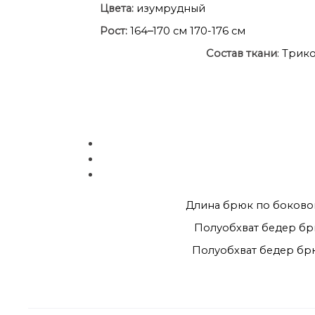
Цвета:
изумрудный
Рост:
164
–
170 см 170-176 см
Состав
ткани
: Трик
Длина брюк по боковому 
Полуобхват бедер брюк: 
Полуобхват бедер брюк: 4