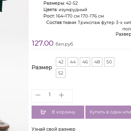
Размеры:
42-52
Цвета:
изумрудный
Рост:
164
–
170 см 170-176 см
Состав
ткани
: Трикотаж футер 3-х ни
пол
Развер
Опис
127.00
бел.руб.
классическое
контрастные
удобны
42
44
46
48
50
Размер
пояс из кашкорс
52
Длина брюк по боковому шву с поясом: 102-
1
Количество
Полуобхват бедер брюк: 42 р – 47 см, 44 р – 49
Полуобхват бедер брюк: 42 р – 48 см, 44 р – 50
В корзину
Купить в один кл
Узнай свой размер