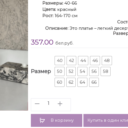
Размеры:
40-66
Цвета:
красный
Рост:
164-170 см
Сост
Описание:
Это платье – легкий десе
Развер
мини с крупной драпировкой, изготовлено
357.00
шнуровки для помогут при желании больш
бел.руб.
— объёмные драпировки в виде вола
воздуш
40
42
44
46
48
Размер
50
52
54
56
58
60
62
64
66
Количество
В корзину
Купить в один кл