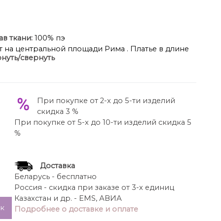
ав ткани:
100% пэ
рт на центральной площади Рима . Платье в длине
нуть/свернуть
 из атласной ткани с деликатным блеском. Тонкие
е прикрыть спинку и лиф. Главный акцент платья
нов на юбке и лифе, которые подчеркивают
ность силуэта.
При покупке от 2-х до 5-ти изделий
скидка 3 %
При покупке от 5-х до 10-ти изделий скидка 5
%
Доставка
Беларусь - бесплатно
Россия - скидка при заказе от 3-х единиц
Казахстан и др. - EMS, АВИА
ик
Подробнее о доставке и оплате