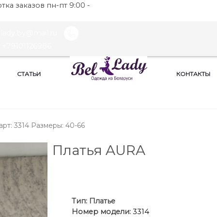
ка заказов пн-пт 9:00 -
llady.by@mail.ru
+79101126986
СТАТЬИ
КОНТАКТЫ
арт: 3314 Размеры: 40-66
Платья AURA
Ти
п:
Платье
Номер модели:
3314