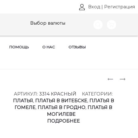
Вход
|
Регистрация
Выбор валюты
ПОМОЩЬ
О НАС
ОТЗЫВЫ
Produ
ПЛАТЬЯ
ПЛАТЬЯ
AURA,
AURA,
naviga
АРТ:
АРТ:
АРТИКУЛ:
3314 КРАСНЫЙ
КАТЕГОРИИ:
3313
3315
ПЛАТЬЯ
,
ПЛАТЬЯ В ВИТЕБСКЕ
,
ПЛАТЬЯ В
РАЗМЕРЫ
РАЗМЕРЫ
ГОМЕЛЕ
,
ПЛАТЬЯ В ГРОДНО
,
ПЛАТЬЯ В
40-
40-
МОГИЛЕВЕ
66
66
ПОДРОБНЕЕ