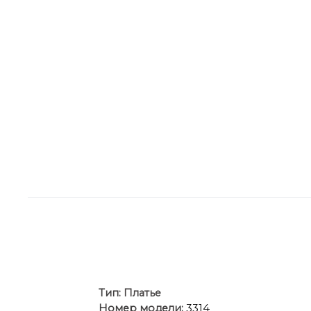
Ти
п:
Платье
Номер модели:
3314