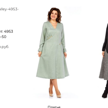
рт: 4953
4-50
.руб.
Платья