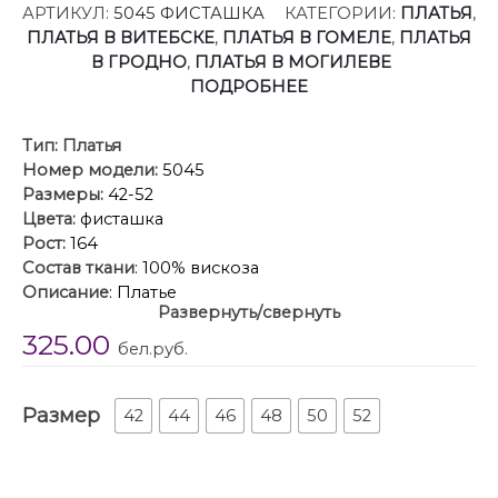
АРТИКУЛ:
5045 ФИСТАШКА
КАТЕГОРИИ:
ПЛАТЬЯ
,
ПЛАТЬЯ В ВИТЕБСКЕ
,
ПЛАТЬЯ В ГОМЕЛЕ
,
ПЛАТЬЯ
В ГРОДНО
,
ПЛАТЬЯ В МОГИЛЕВЕ
ПОДРОБНЕЕ
Тип:
Платья
Номер модели:
5045
Размеры:
42-52
Цвета:
фисташка
Рост:
164
Состав ткани
: 100% вискоза
Описание
: Платье
Развернуть/свернуть
Стильное и комфортное платье с фигурным
325.00
вырезом горловины, со спущенной линией плеч и
бел.руб.
притачными короткими рукавами, идеально
подходит для теплого времени года.
Размер
Неординарный крой понравится всем, кто любит
42
44
46
48
50
52
креативные детали и нестандартные решения.
Рельеф по переду украшен пуговицами в тон.
Модель отрезная по линии талии, со скрытой