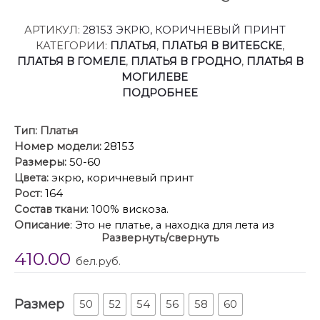
АРТИКУЛ:
28153 ЭКРЮ, КОРИЧНЕВЫЙ ПРИНТ
КАТЕГОРИИ:
ПЛАТЬЯ
,
ПЛАТЬЯ В ВИТЕБСКЕ
,
ПЛАТЬЯ В ГОМЕЛЕ
,
ПЛАТЬЯ В ГРОДНО
,
ПЛАТЬЯ В
МОГИЛЕВЕ
ПОДРОБНЕЕ
Тип:
Платья
Номер модели:
28153
Размеры:
50-60
Цвета:
экрю, коричневый принт
Рост:
164
Состав ткани
: 100% вискоза.
Описание
: Это не платье, а находка для лета из
Развернуть/свернуть
легкой, приятной к телу ткани. Этот летний наряд
410.00
идеально уместен как на вечерней прогулке по
бел.руб.
набережной, так и на встрече с друзьями в кафе.
Прогулка в таком наряде принесет вам не только
Размер
ощущение комфорта, но и уверенность в
50
52
54
56
58
60
собственной неотразимости. Удивительной