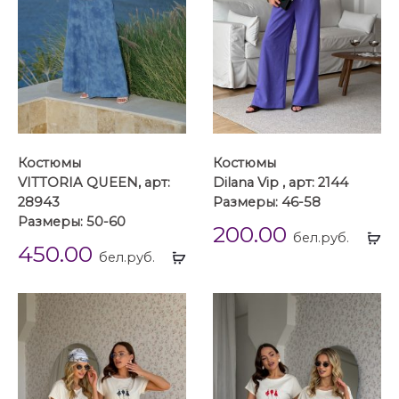
Костюмы
Костюмы
VITTORIA QUEEN, арт:
Dilana Vip , арт: 2144
28943
Размеры: 46-58
Размеры: 50-60
200.00
Вы
бел.руб.
450.00
Выбрать
...
бел.руб.
...