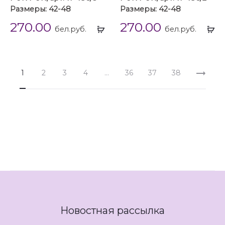
Размеры: 42-48
Размеры: 42-48
270.00
270.00
Выбрать
Вы
бел.руб.
бел.руб.
...
...
1
2
3
4
…
36
37
38
Новостная рассылка