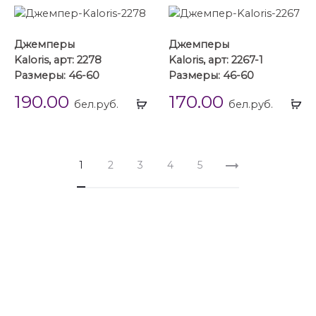
Джемперы
Джемперы
Kaloris, арт: 2278
Kaloris, арт: 2267-1
Размеры: 46-60
Размеры: 46-60
190.00
170.00
Выбрать
Вы
бел.руб.
бел.руб.
...
...
1
2
3
4
5
Джемперы
Джемперы 44 размера
Джемперы 46 размера
Джемперы 48 размера
Джемперы 50 размера
Джемперы 52 размера