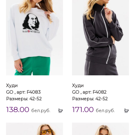
Худи
Худи
GO , арт: F4083
GO , арт: F4082
Размеры: 42-52
Размеры: 42-52
138.00
171.00
Выбрать
Вы
бел.руб.
бел.руб.
...
...