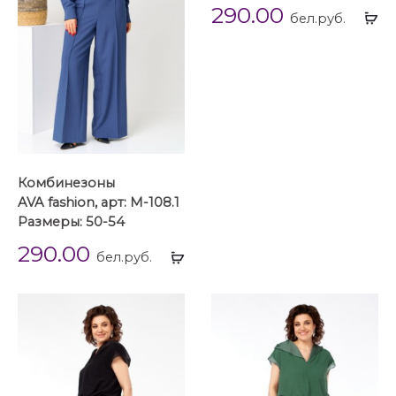
290.00
Вы
бел.руб.
...
Комбинезоны
AVA fashion, арт: М-108.1
Размеры: 50-54
290.00
Выбрать
бел.руб.
...