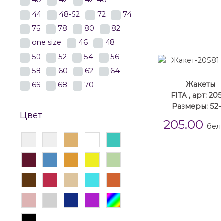
40
42
42-46
44
48-52
72
74
76
78
80
82
one size
46
48
50
52
54
56
58
60
62
64
Жакеты
66
68
70
FITA , арт: 20
Размеры: 52
Цвет
205.00
бел