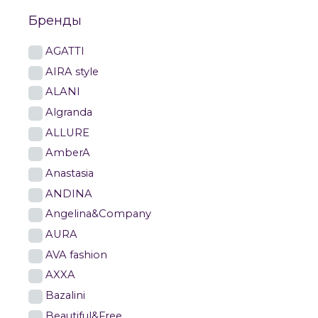
Бренды
AGATTI
AIRA style
ALANI
Algranda
ALLURE
AmberA
Anastasia
ANDINA
Angelina&Company
AURA
AVA fashion
AXXA
Bazalini
Beautiful&Free