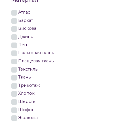
Материал
Атлас
Бархат
брючные женс
Вискоза
Джинс
Жакеты 44 раз
Лен
Жакеты 54 раз
Пальтовая ткань
Плащевая ткань
Жакеты 64 раз
Текстиль
Жакеты Solome
Ткань
Трикотаж
Хлопок
Шерсть
Шифон
Экокожа