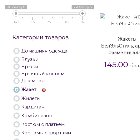
140 бел.руб.
361 бел.руб.
140
195
251
306
361
Категории товаров
Жакеты
БелЭльСтиль, ар
Домашняя одежда
Размеры: 44
Блузки
145.00
бел
Брюки
Брючный костюм
Джемпер
Жакет
Жилеты
Кардиган
Комбинезон
Костюм с платьем
Костюмы с шортами