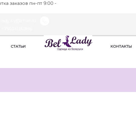
ка заказов пн-пт 9:00 -
llady.by@mail.ru
+79101126986
СТАТЬИ
КОНТАКТЫ