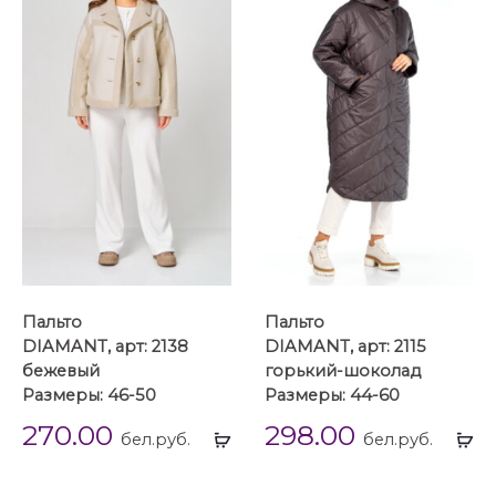
Пальто
Пальто
DIAMANT, арт: 2138
DIAMANT, арт: 2115
бежевый
горький-шоколад
Размеры: 46-50
Размеры: 44-60
270.00
298.00
Выбрать
Вы
бел.руб.
бел.руб.
...
...