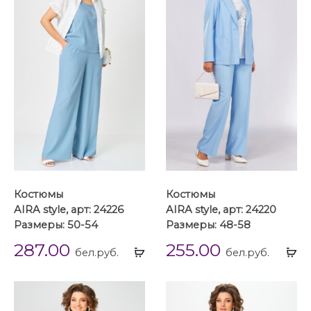
Костюмы
Костюмы
AIRA style, арт: 24226
AIRA style, арт: 24220
Размеры: 50-54
Размеры: 48-58
287.00
255.00
Выбрать
Вы
бел.руб.
бел.руб.
...
...