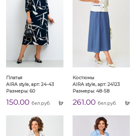
Платья
Костюмы
AIRA style, арт: 24-43
AIRA style, арт: 24123
Размеры: 60
Размеры: 48-58
150.00
261.00
Выбрать
Вы
бел.руб.
бел.руб.
...
...