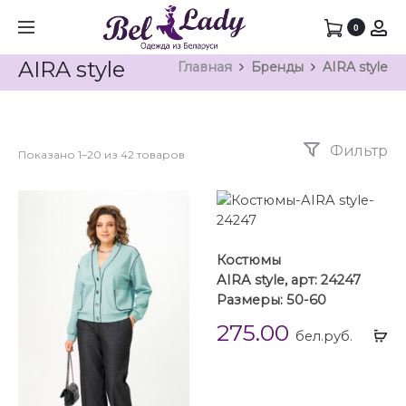
0
AIRA style
Главная
Бренды
AIRA style
Фильтр
Показано 1–20 из 42 товаров
Костюмы
AIRA style, арт: 24247
Размеры: 50-60
275.00
Вы
бел.руб.
...