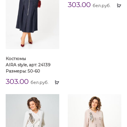
303.00
Вы
бел.руб.
...
Костюмы
AIRA style, арт: 24139
Размеры: 50-60
303.00
Выбрать
бел.руб.
...