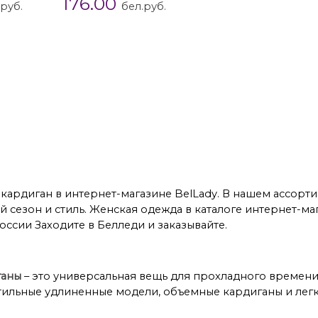
176.00
.руб.
бел.руб.
ардиганы 44 размера
Кардиганы 46 размера
Кардиг
размера
Кардиганы 54 размера
Кардиганы 56 размер
размера
Кардиганы 62 размера
Кардиганы DIAMANT
кардиган в интернет-магазине BelLady. В нашем ассорт
 сезон и стиль. Женская одежда в каталоге интернет-ма
оссии Заходите в Белледи и заказывайте.
ганы
– это универсальная вещь для прохладного времени
тильные удлиненные модели, объемные кардиганы и легк