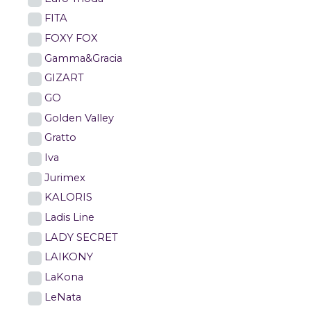
FITA
FOXY FOX
Gamma&Gracia
GIZART
GO
Golden Valley
Gratto
Iva
Jurimex
KALORIS
Ladis Line
LADY SECRET
LAIKONY
LaKona
LeNata