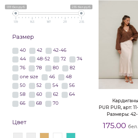
139 бел.руб.
235 бел.руб.
139
163
187
211
235
Размер
40
42
42-46
44
48-52
72
74
76
78
80
82
one size
46
48
50
52
54
56
58
60
62
64
Кардиган
66
68
70
PUR PUR, арт: 11
Размеры: 42
Цвет
175.00
бел.