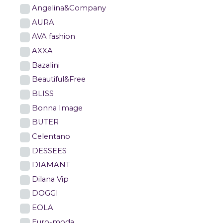
Angelina&Company
AURA
AVA fashion
AXXA
Bazalini
Beautiful&Free
BLISS
Bonna Image
BUTER
Celentano
DESSEES
DIAMANT
Dilana Vip
DOGGI
EOLA
Euro-moda