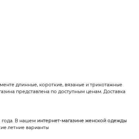
аны 48 размера
Кардиганы 50 размера
а
Кардиганы 58 размера
Кардиганы Golden Valley
Кардиганы Rumoda
именте длинные, короткие, вязаные и трикотажные
газина представлена по доступным ценам. Доставка
 года. В нашем
интернет-магазине женской одежды
ие летние варианты