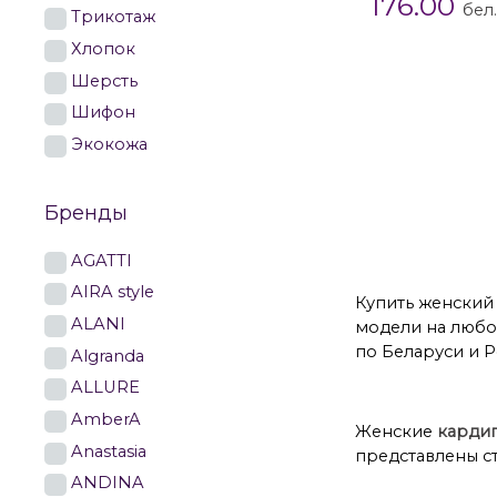
176.00
бел
Трикотаж
Хлопок
Шерсть
Шифон
Кардиганы
К
Экокожа
Кардиганы 52 
Бренды
Кардиганы 60 
AGATTI
AIRA style
Купить женский 
ALANI
модели на любой
по Беларуси и Р
Algranda
ALLURE
AmberA
Женские
карди
Anastasia
представлены с
ANDINA