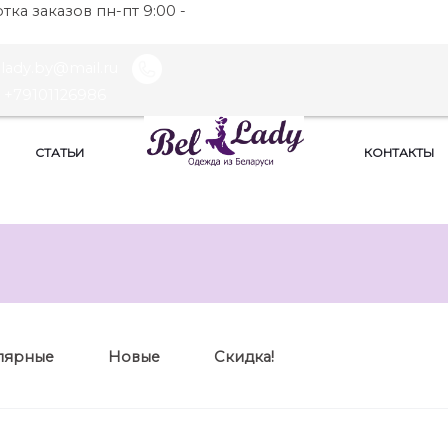
ка заказов пн-пт 9:00 -
llady.by@mail.ru
+79101126986
СТАТЬИ
КОНТАКТЫ
лярные
Новые
Скидка!