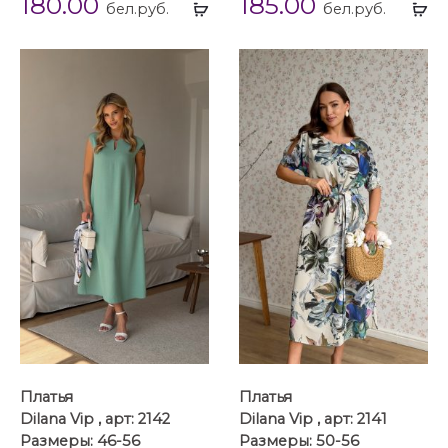
180.00
185.00
Выбрать
Вы
бел.руб.
бел.руб.
...
...
Платья
Платья
Dilana Vip , арт: 2142
Dilana Vip , арт: 2141
Размеры: 46-56
Размеры: 50-56