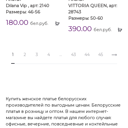
Dilana Vip , арт: 2140
VITTORIA QUEEN, арт:
Размеры: 46-56
28743
Размеры: 50-60
180.00
Выбрать
бел.руб.
390.00
...
Вы
бел.руб.
...
1
2
3
4
…
43
44
45
Купить женское платье белорусских
производителей по выгодным ценам. Белорусские
платья в розницу и оптом. В нашем интернет-
магазине вы найдете платья для любого случая:
офисные, вечерние, повседневные и коктейльные