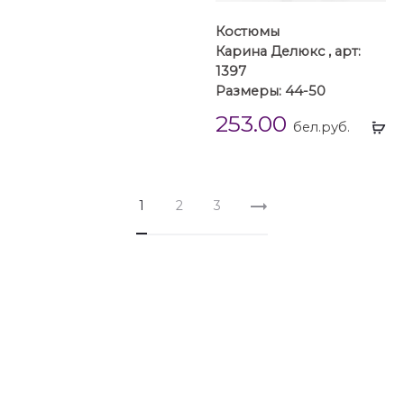
Костюмы
Карина Делюкс , арт:
1397
Размеры: 44-50
253.00
Вы
бел.руб.
...
1
2
3
Комплекты
Комплекты 48 размера
Комплекты 50 размера
Комплекты 52 размера
Комплекты DIAMANT
Платья