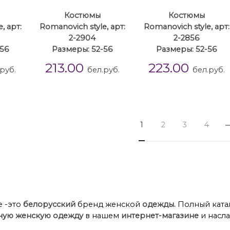
Костюмы
Костюмы
, арт:
Romanovich style, арт:
Romanovich style, арт:
2-2904
2-2856
-56
Размеры: 52-56
Размеры: 52-56
213.00
223.00
руб.
бел.руб.
бел.руб.
1
2
3
4
e -это
белорусский
бренд женской
одежды.
Полный катал
ную женскую одежду
в нашем
интернет-магазине
и насл