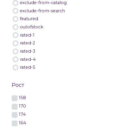
exclude-from-catalog
exclude-from-search
featured
outofstock
rated-1
rated-2
rated-3
rated-4
rated-5
Рост
158
170
174
164