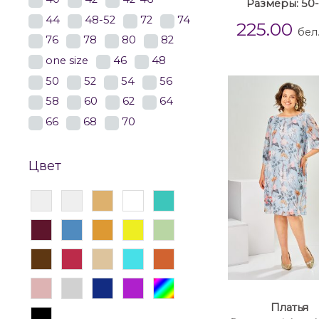
Размеры: 50
44
48-52
72
74
225.00
бел
76
78
80
82
one size
46
48
50
52
54
56
58
60
62
64
66
68
70
Цвет
Платья