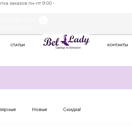
ка заказов пн-пт 9:00 -
llady.by@mail.ru
+79101126986
СТАТЬИ
КОНТАКТЫ
лярные
Новые
Скидка!