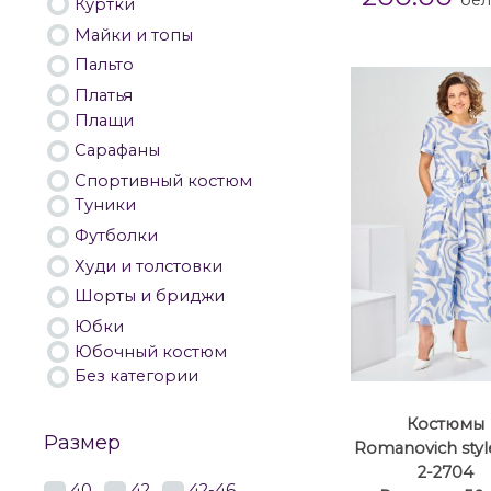
бел
Куртки
Майки и топы
Пальто
Платья
Плащи
Сарафаны
Спортивный костюм
Туники
Футболки
Худи и толстовки
Шорты и бриджи
Юбки
Юбочный костюм
Без категории
Костюмы
Размер
Romanovich style
2-2704
40
42
42-46