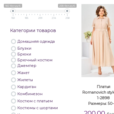
160 бел.руб.
258 бел.руб.
160
185
209
234
258
Категории товаров
Домашняя одежда
Блузки
Брюки
Брючный костюм
Джемпер
Жакет
Жилеты
Кардиган
Платья
Romanovich style
Комбинезон
1-2898
Костюм с платьем
Размеры: 50
Костюмы с шортами
200.00