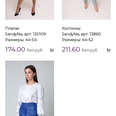
Платья
Костюмы
SandyNa, арт: 130109
SandyNa, арт: 13860
Размеры: 44-54
Размеры: 44-52
174.00
211.60
Выбрать
Вы
бел.руб.
бел.руб.
...
...