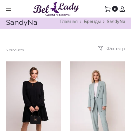
0
SandyNa
Главная
Бренды
SandyNa
Фильтр
3 products