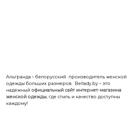
Платья
Платья 54 размера
Платья 56 размера
Платья 58 размера
Платья 60 размера
Платья 62 размера
Платья 64 размера
Платья 66 размера
Платья 68 размера
Платья ALGRANDA
Альгранда – белорусский производитель женской
одежды больших размеров. Bellady.by – это
надежный
официальный сайт интернет-магазина
женской одежды
, где стиль и качество доступны
каждому!