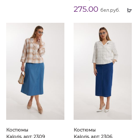
275.00
Вы
бел.руб.
...
Костюмы
Костюмы
Kaloris, арт: 2309
Kaloris, арт: 2306