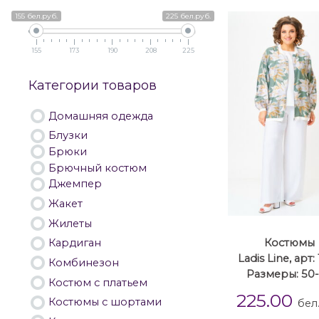
155 бел.руб.
225 бел.руб.
155
173
190
208
225
Категории товаров
Домашняя одежда
Блузки
Брюки
Брючный костюм
Джемпер
Жакет
Жилеты
Кардиган
Костюмы
Ladis Line, арт:
Комбинезон
Размеры: 50
Костюм с платьем
225.00
Костюмы с шортами
бел