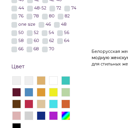
44
48-52
72
74
76
78
80
82
one size
46
48
Деловые женс
50
52
54
56
58
60
62
64
66
68
70
Белорусская жен
модную женску
для стильных ж
Цвет