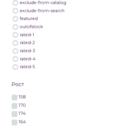
exclude-from-catalog
exclude-from-search
featured
outofstock
rated-1
rated-2
rated-3
rated-4
rated-5
Рост
158
170
174
164