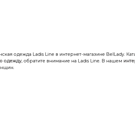
кие брючные костюмы
Летние платья
Платья
Плать
ская одежда Ladis Line в интернет-магазине BelLady. Ката
ю одежду
, обратите внимание на Ladis Line. В нашем
инте
енщин.