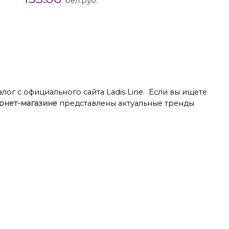
бел.руб.
я 54 размера
Платья миди
лог с официального сайта Ladis Line. Если вы ищете
рнет-магазине
представлены актуальные тренды