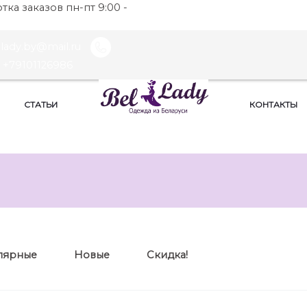
ка заказов пн-пт 9:00 -
llady.by@mail.ru
+79101126986
СТАТЬИ
КОНТАКТЫ
лярные
Новые
Скидка!