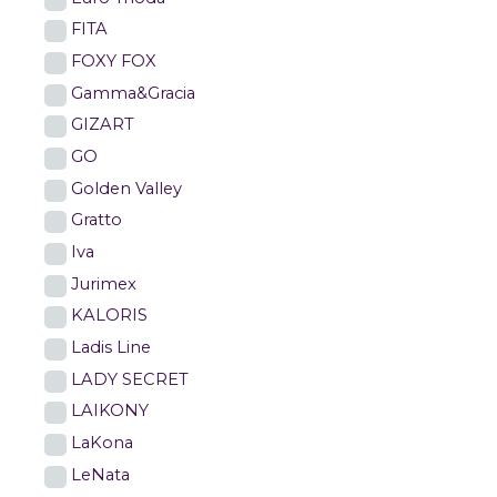
FITA
FOXY FOX
Gamma&Gracia
GIZART
GO
Golden Valley
Gratto
Iva
Jurimex
KALORIS
Ladis Line
LADY SECRET
LAIKONY
LaKona
LeNata