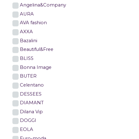
Angelina&Company
AURA
AVA fashion
AXXA
Bazalini
Beautiful&Free
BLISS
Bonna Image
BUTER
Celentano
DESSEES
DIAMANT
Dilana Vip
DOGGI
EOLA
Euro-moda