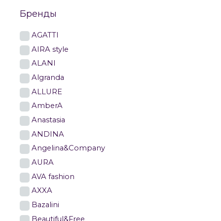
Бренды
AGATTI
AIRA style
ALANI
Algranda
ALLURE
AmberA
Anastasia
ANDINA
Angelina&Company
AURA
AVA fashion
AXXA
Bazalini
Beautiful&Free