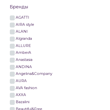
Бренды
AGATTI
AIRA style
ALANI
Algranda
ALLURE
AmberA
Anastasia
ANDINA
Angelina&Company
AURA
AVA fashion
AXXA
Bazalini
Beautiful&Free