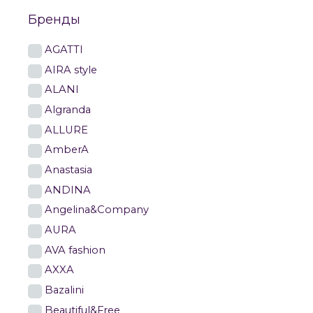
Бренды
AGATTI
AIRA style
ALANI
Algranda
ALLURE
AmberA
Anastasia
ANDINA
Angelina&Company
AURA
AVA fashion
AXXA
Bazalini
Beautiful&Free