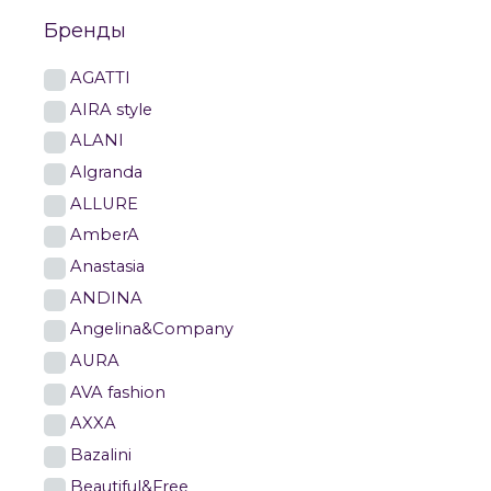
Бренды
AGATTI
AIRA style
ALANI
Algranda
ALLURE
AmberA
Anastasia
ANDINA
Angelina&Company
AURA
AVA fashion
AXXA
Bazalini
Beautiful&Free