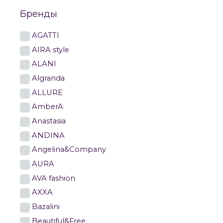
Бренды
AGATTI
AIRA style
ALANI
Algranda
ALLURE
AmberA
Anastasia
ANDINA
Angelina&Company
AURA
AVA fashion
AXXA
Bazalini
Beautiful&Free