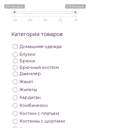
201 бел.руб.
219 бел.руб.
201
206
210
215
219
Категории товаров
Домашняя одежда
Блузки
Брюки
Брючный костюм
Джемпер
Жакет
Жилеты
Кардиган
Комбинезон
Костюм с платьем
Костюмы с шортами