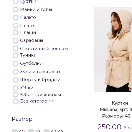
Куртки
Майки и топы
Пальто
Платья
Плащи
Сарафаны
Спортивный костюм
Туники
Футболки
Худи и толстовки
Шорты и бриджи
Юбки
Юбочный костюм
Без категории
Куртки
MisLana, арт: 
Размеры: 46
Размер
250.00
бел
40
42
42-46