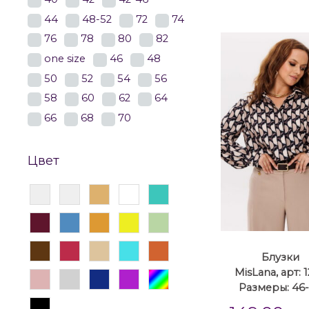
44
48-52
72
74
76
78
80
82
one size
46
48
50
52
54
56
58
60
62
64
66
68
70
Цвет
Блузки
MisLana, арт: 
Размеры: 46