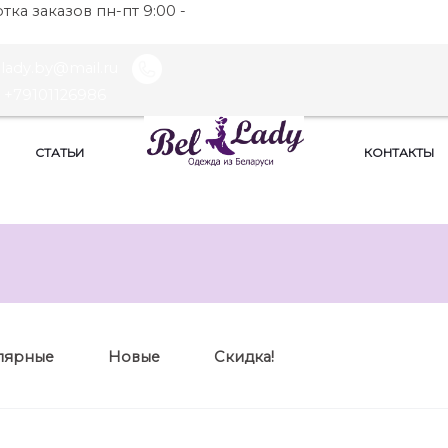
ка заказов пн-пт 9:00 -
llady.by@mail.ru
+79101126986
СТАТЬИ
КОНТАКТЫ
лярные
Новые
Скидка!