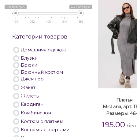
120 бел.руб.
689 бел.руб.
120
262
405
547
689
Категории товаров
Домашняя одежда
Блузки
Брюки
Брючный костюм
Джемпер
Жакет
Жилеты
Платья
Кардиган
MisLana, арт: 1
Комбинезон
Размеры: 46
Костюм с платьем
195.00
бел.
Костюмы с шортами