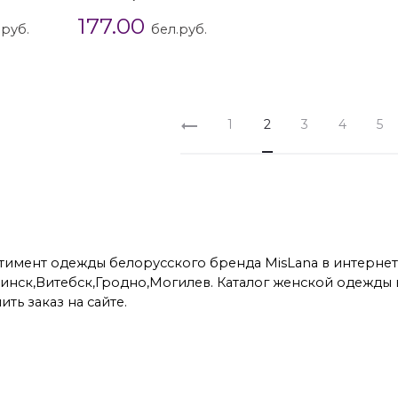
177.00
.руб.
бел.руб.
1
2
3
4
5
имент одежды белорусского бренда MisLana в интернет-м
инск,Витебск,Гродно,Могилев. Каталог женской одежды 
ть заказ на сайте.