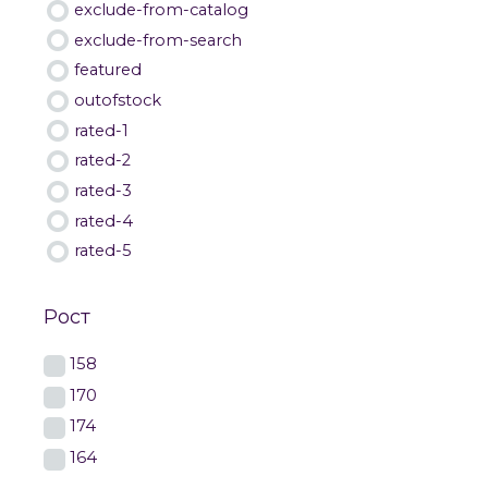
exclude-from-catalog
exclude-from-search
featured
outofstock
rated-1
rated-2
rated-3
rated-4
rated-5
Рост
158
170
174
164