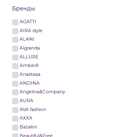
Бренды
AGATTI
AIRA style
ALANI
Algranda
ALLURE
AmberA
Anastasia
ANDINA
Angelina&Company
AURA
AVA fashion
AXXA
Bazalini
Beautiful&Free