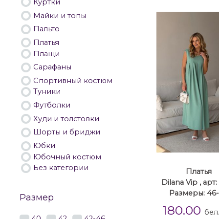
Куртки
Майки и топы
Пальто
Платья
Плащи
Сарафаны
Спортивный костюм
Туники
Футболки
Худи и толстовки
Шорты и бриджи
Юбки
Юбочный костюм
Без категории
Платья
Dilana Vip , арт:
Размеры: 46
Размер
180.00
бел
40
42
42-46