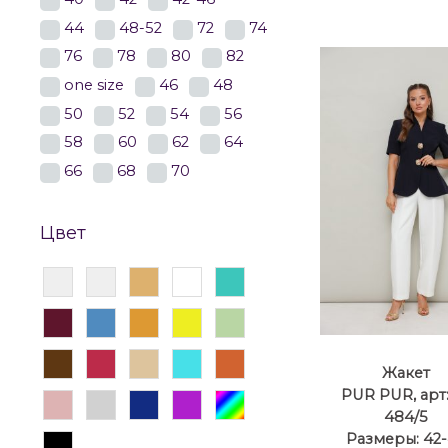
44
48-52
72
74
76
78
80
82
one size
46
48
50
52
54
56
58
60
62
64
66
68
70
Цвет
Жакет
PUR PUR, арт:
484/5
Размеры: 42