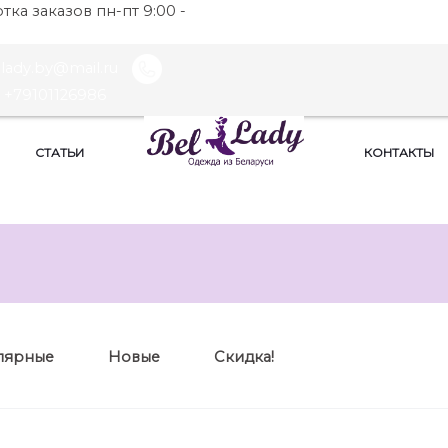
ка заказов пн-пт 9:00 -
llady.by@mail.ru
+79101126986
СТАТЬИ
КОНТАКТЫ
лярные
Новые
Скидка!