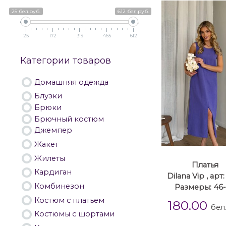
25 бел.руб.
612 бел.руб.
25
172
319
465
612
Категории товаров
Домашняя одежда
Блузки
Брюки
Брючный костюм
Джемпер
Жакет
Жилеты
Платья
Кардиган
Dilana Vip , арт:
Комбинезон
Размеры: 46
Костюм с платьем
180.00
бел
Костюмы с шортами