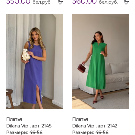
350.00
360.00
Выбрать
Вы
бел.руб.
бел.руб.
...
...
Платья
Платья
Dilana Vip , арт: 2145
Dilana Vip , арт: 2142
Размеры: 46-56
Размеры: 46-56