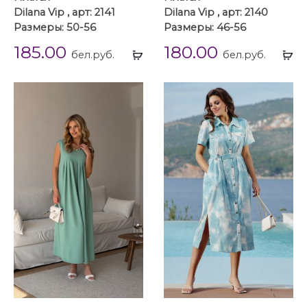
Dilana Vip , арт: 2141
Dilana Vip , арт: 2140
Размеры: 50-56
Размеры: 46-56
185.00
180.00
Выбрать
Вы
бел.руб.
бел.руб.
...
...