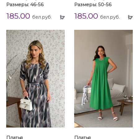
Размеры: 46-56
Размеры: 50-56
185.00
185.00
Выбрать
Вы
бел.руб.
бел.руб.
...
...
Платья
Платья