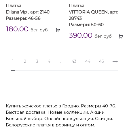
Платья
Платья
Dilana Vip , арт: 2140
VITTORIA QUEEN, арт:
Размеры: 46-56
28743
Размеры: 50-60
180.00
Выбрать
бел.руб.
390.00
...
Вы
бел.руб.
...
1
2
3
4
…
43
44
45
Купить женское платье в Гродно. Размеры 40-76.
Быстрая доставка. Новые коллекции. Акции.
Большой выбор. Онлайн консультация. Скидки.
Белорусские платья в розницу и оптом.