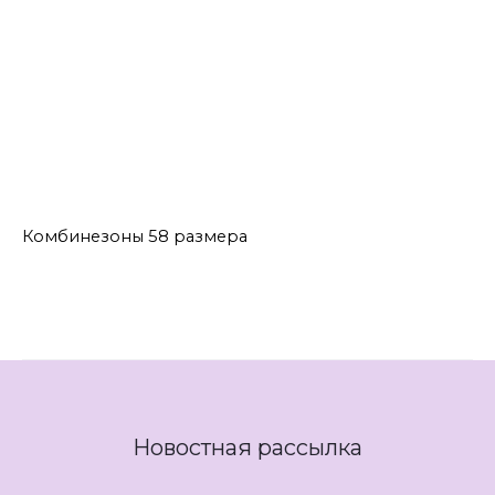
Комбинезоны
Комбинезоны 54 размера
Комбинезоны 56 размера
Комбинезоны 58 размера
Комбинезоны DIAMANT
Комбинезоны 58 размера
Новостная рассылка