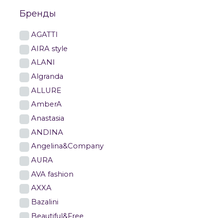
Бренды
AGATTI
AIRA style
ALANI
Algranda
ALLURE
AmberA
Anastasia
ANDINA
Angelina&Company
AURA
AVA fashion
AXXA
Bazalini
Beautiful&Free