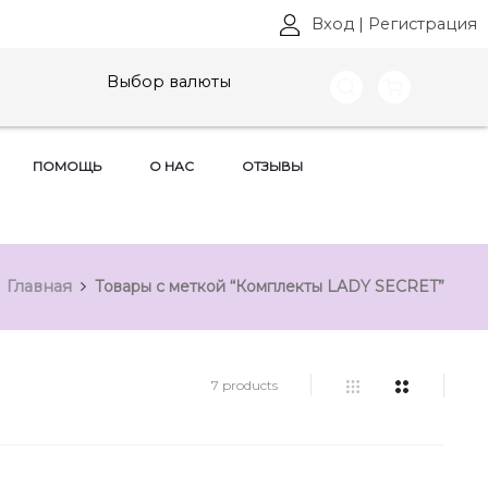
Вход
|
Регистрация
Выбор валюты
ПОМОЩЬ
О НАС
ОТЗЫВЫ
Главная
Товары с меткой “Комплекты LADY SECRET”
7 products