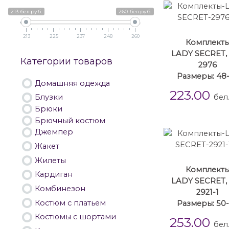
213 бел.руб.
260 бел.руб.
213
225
237
248
260
Комплект
LADY SECRET, 
Категории товаров
2976
Размеры: 48
Домашняя одежда
223.00
бел
Блузки
Брюки
Брючный костюм
Джемпер
Жакет
Жилеты
Комплект
Кардиган
LADY SECRET, 
Комбинезон
2921-1
Костюм с платьем
Размеры: 50
Костюмы с шортами
253.00
бел