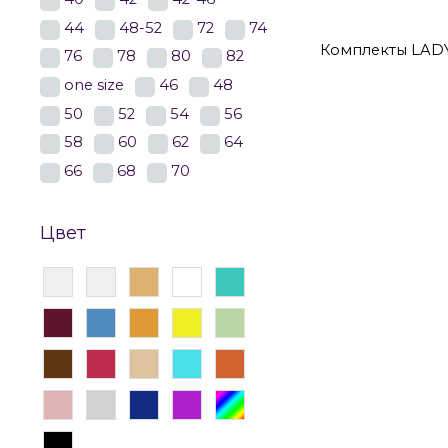
44
48-52
72
74
Комплекты LAD
76
78
80
82
one size
46
48
50
52
54
56
58
60
62
64
66
68
70
Цвет