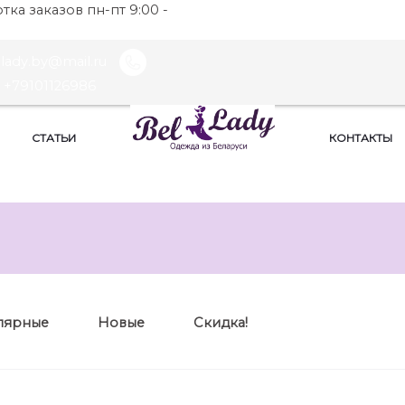
ка заказов пн-пт 9:00 -
llady.by@mail.ru
+79101126986
СТАТЬИ
КОНТАКТЫ
лярные
Новые
Скидка!