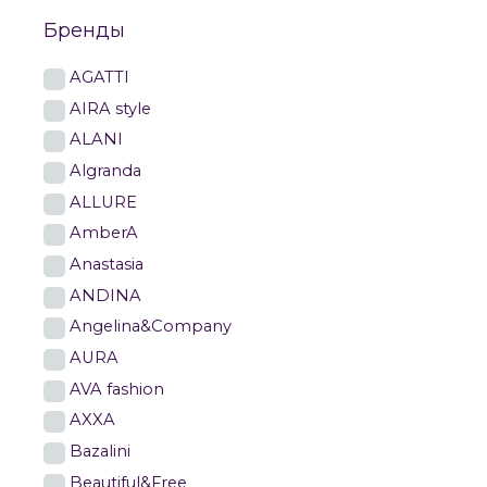
Бренды
AGATTI
AIRA style
ALANI
Algranda
ALLURE
AmberA
Anastasia
ANDINA
Angelina&Company
AURA
AVA fashion
AXXA
Bazalini
Beautiful&Free