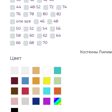
44
48-52
72
74
76
78
80
82
Костюмы
Ко
one size
46
48
50
52
54
56
Костюмы Лили
58
60
62
64
66
68
70
Костюмы Лилиа
Цвет