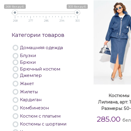
268 бел.руб.
303 бел.руб.
268
277
286
294
303
Категории товаров
Домашняя одежда
Блузки
Брюки
Брючный костюм
Джемпер
Жакет
Жилеты
Костюмы
Кардиган
Лилиана, арт: 
Комбинезон
Размеры: 50
Костюм с платьем
285.00
бел
Костюмы с шортами