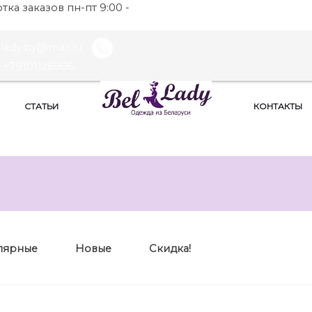
ка заказов пн-пт 9:00 -
llady.by@mail.ru
+79101126986
СТАТЬИ
КОНТАКТЫ
лярные
Новые
Скидка!