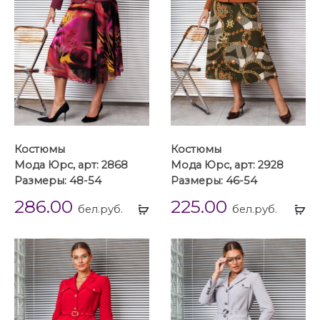
Костюмы
Костюмы
Мода Юрс, арт: 2868
Мода Юрс, арт: 2928
Размеры: 48-54
Размеры: 46-54
286.00
225.00
Выбрать
Вы
бел.руб.
бел.руб.
...
...