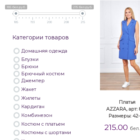
185 бел.руб.
215 бел.руб.
185
193
200
208
215
Категории товаров
Домашняя одежда
Блузки
Брюки
Брючный костюм
Джемпер
Жакет
Жилеты
Платья
Кардиган
AZZARA, арт: 
Комбинезон
Размеры: 42
Костюм с платьем
215.00
бел.
Костюмы с шортами