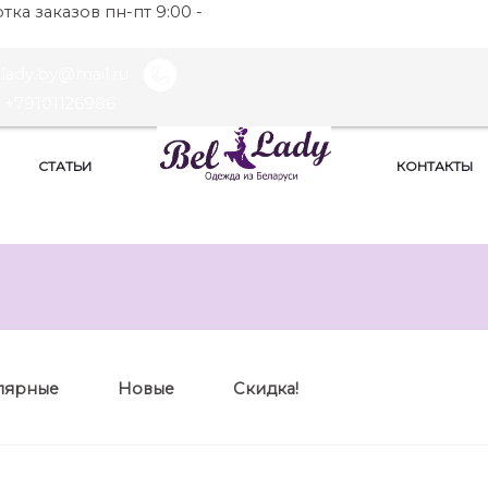
ка заказов пн-пт 9:00 -
llady.by@mail.ru
+79101126986
СТАТЬИ
КОНТАКТЫ
лярные
Новые
Скидка!