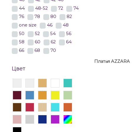
44
48-52
72
74
76
78
80
82
Платья
Плать
one size
46
48
50
52
54
56
Платья 52 раз
58
60
62
64
66
68
70
Платья AZZARA
Цвет