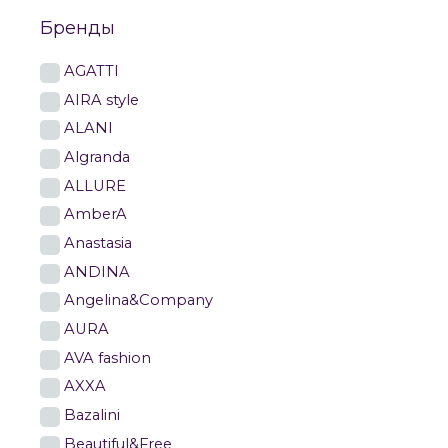
Бренды
AGATTI
AIRA style
ALANI
Algranda
ALLURE
AmberA
Anastasia
ANDINA
Angelina&Company
AURA
AVA fashion
AXXA
Bazalini
Beautiful&Free