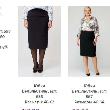
т: 597
-60
.руб.
Юбки
Юбки
БелЭльСтиль , арт:
БелЭльСтиль , арт:
536
557
Размеры: 46-62
Размеры: 46-64