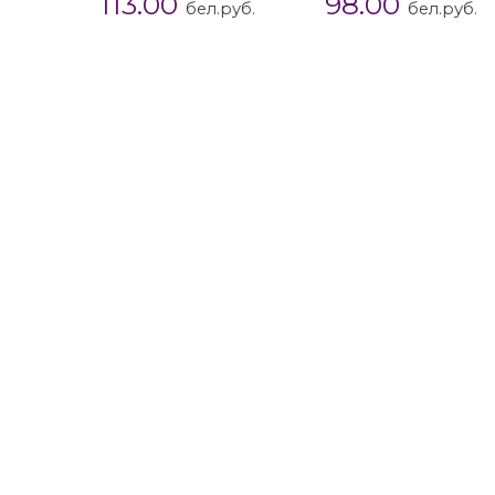
113.00
98.00
бел.руб.
бел.руб.
юбки
Прямые юбки
Синие юбки
Юбка миди
Юбк