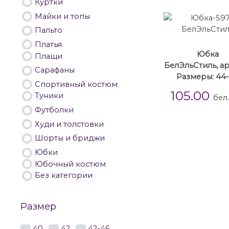
Куртки
Майки и топы
Пальто
Платья
Юбка
Плащи
БелЭльСтиль, ар
Сарафаны
Размеры: 44
Спортивный костюм
105.00
Туники
бел
Футболки
Худи и толстовки
Шорты и бриджи
Юбки
Юбочный костюм
Без категории
Размер
40
42
42-46