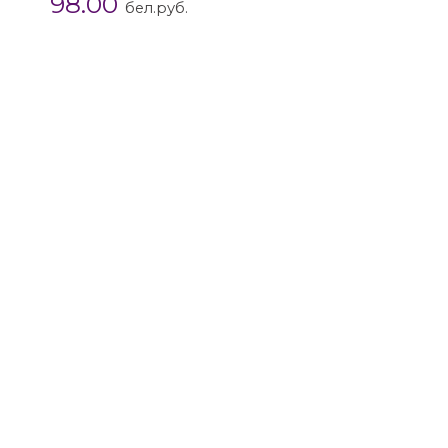
98.00
бел.руб.
и 50 размера