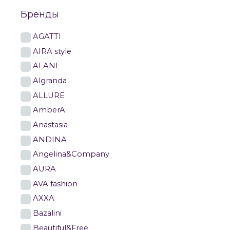
Бренды
AGATTI
AIRA style
ALANI
Algranda
ALLURE
AmberA
Anastasia
ANDINA
Angelina&Company
AURA
AVA fashion
AXXA
Bazalini
Beautiful&Free