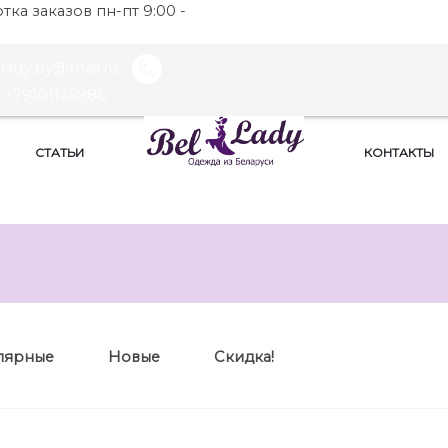
ка заказов пн-пт 9:00 -
llady.by@mail.ru
+79101126986
СТАТЬИ
КОНТАКТЫ
лярные
Новые
Скидка!