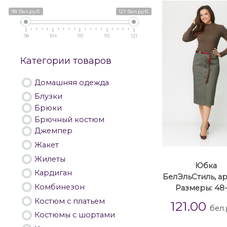
98 бел.руб.
121 бел.руб.
98
104
110
115
121
Категории товаров
Домашняя одежда
Блузки
Брюки
Брючный костюм
Джемпер
Жакет
Жилеты
Юбка
Кардиган
БелЭльСтиль, ар
Комбинезон
Размеры: 48
Костюм с платьем
121.00
бел.
Костюмы с шортами