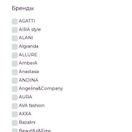
Бренды
AGATTI
AIRA style
ALANI
Algranda
ALLURE
AmberA
Anastasia
ANDINA
Angelina&Company
AURA
AVA fashion
AXXA
Bazalini
Beautiful&Free