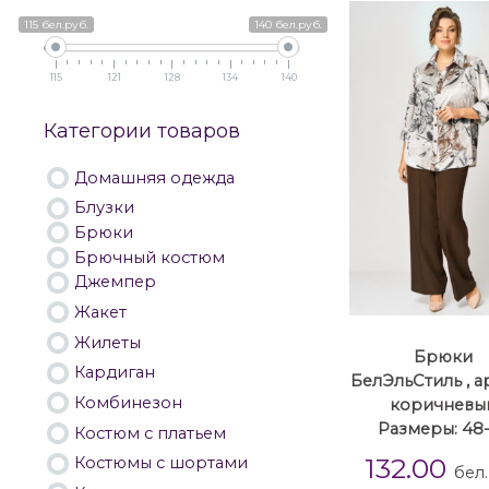
115 бел.руб.
140 бел.руб.
115
121
128
134
140
Категории товаров
Домашняя одежда
Блузки
Брюки
Брючный костюм
Джемпер
Жакет
Жилеты
Брюки
Кардиган
БелЭльСтиль , ар
Комбинезон
коричневы
Размеры: 48
Костюм с платьем
132.00
Костюмы с шортами
бел.