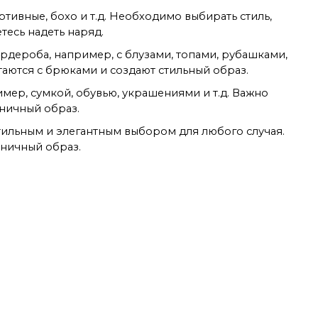
ртивные, бохо и т.д. Необходимо выбирать стиль,
тесь надеть наряд.
рдероба, например, с блузами, топами, рубашками,
таются с брюками и создают стильный образ.
мер, сумкой, обувью, украшениями и т.д. Важно
оничный образ.
тильным и элегантным выбором для любого случая.
оничный образ.