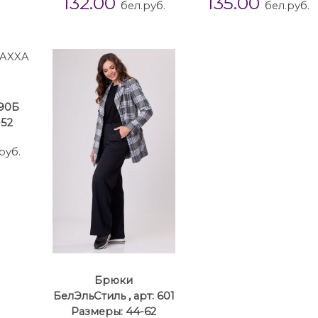
132.00
135.00
бел.руб.
бел.руб.
590Б
-52
руб.
Брюки
БелЭльСтиль , арт: 601
Размеры: 44-62