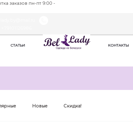
ка заказов пн-пт 9:00 -
llady.by@mail.ru
+79101126986
СТАТЬИ
КОНТАКТЫ
лярные
Новые
Скидка!