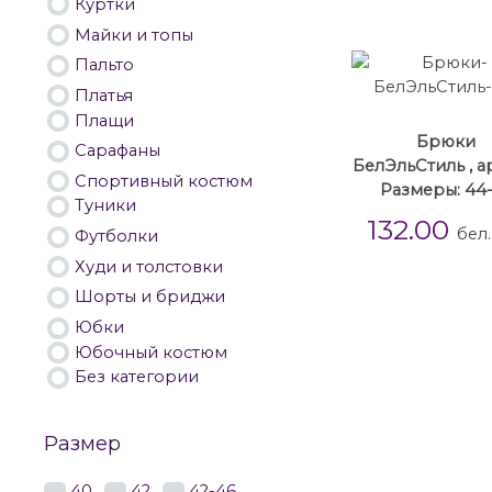
Куртки
Майки и топы
Пальто
Платья
Плащи
Брюки
Сарафаны
БелЭльСтиль , ар
Спортивный костюм
Размеры: 44
Туники
132.00
бел.
Футболки
Худи и толстовки
Шорты и бриджи
Юбки
Юбочный костюм
Без категории
Размер
40
42
42-46