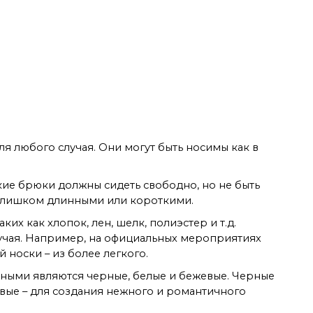
е брюки
я любого случая. Они могут быть носимы как в
ие брюки должны сидеть свободно, но не быть
 слишком длинными или короткими.
их как хлопок, лен, шелк, полиэстер и т.д.
учая. Например, на официальных мероприятиях
 носки – из более легкого.
рными являются черные, белые и бежевые. Черные
евые – для создания нежного и романтичного