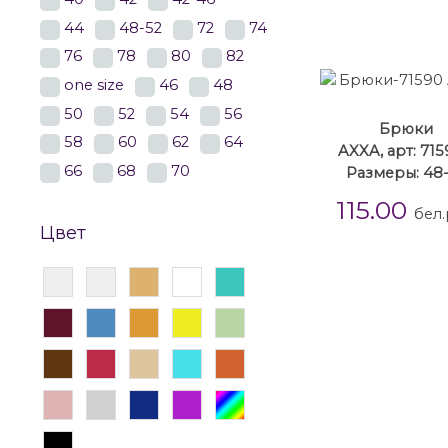
44
48-52
72
74
76
78
80
82
one size
46
48
50
52
54
56
Брюки
58
60
62
64
AXXA, арт: 71
66
68
70
Размеры: 48
115.00
бел.
Цвет