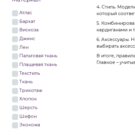
4. Стиль. Модел
Атлас
который соответ
Бархат
5. Комбинирова
кардиганами и т
Вискоза
Джинс
6. Аксессуары. 
выбирать аксес
Лен
В итоге, прави
Пальтовая ткань
Главное – учит
Плащевая ткань
Текстиль
Ткань
Трикотаж
Хлопок
Шерсть
Шифон
Экокожа