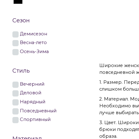
Сезон
Демисезон
Женские брюк
Весна-лето
Осень-Зима
Широкие женские
Стиль
повседневной ж
1. Размер. Пер
Вечерний
слишком больши
Деловой
2. Материал. Мо
Нарядный
Необходимо выб
Повседневный
лучше выбирать 
Спортивный
3. Цвет. Широк
брюки подходят 
образа.
Материал