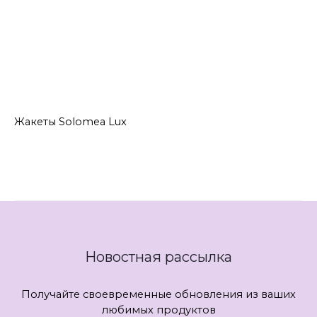
Жакеты
Жакеты 48 размера
Жакеты 50 размера
Жакеты 52 размера
Жакеты 54 размера
Жакеты Solomea Lux
Жакеты Solomea Lux
Новостная рассылка
Получайте своевременные обновления из ваших
любимых продуктов