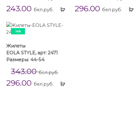
243.00
296.00
Выбрать
Вы
бел.руб.
бел.руб.
...
...
14%
Жилеты
EOLA STYLE, арт: 2471
Размеры: 44-54
343.00
бел.руб.
296.00
Выбрать
бел.руб.
...
Жилеты
Жилеты 44 размера
Жилеты 46 размера
Жилеты 48 размера
Жилеты 50 размера
Жилеты 52 размера