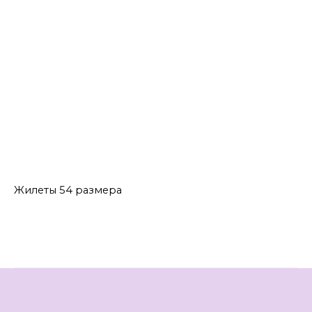
Жилеты 54 размера
Жилеты 56 размера
Жилеты 58 размера
Жилеты 60 размера
Жилеты 62 размера
Жилеты DIAMANT
Жилеты EOLA STYLE
Жилеты Foxy Fox
Жилеты LADY SECRET
Жилеты Solomea Lux
Жилеты 54 размера