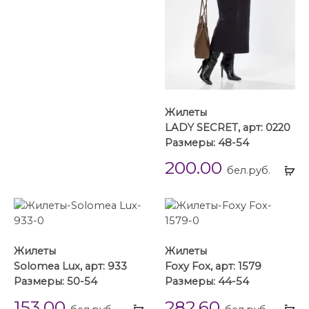
Жилеты
LADY SECRET, арт: 0220
Размеры: 48-54
200.00
Вы
бел.руб.
...
Жилеты
Жилеты
Solomea Lux, арт: 933
Foxy Fox, арт: 1579
Размеры: 50-54
Размеры: 44-54
153.00
282.60
Выбрать
Вы