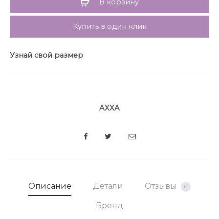
В корзину
уместна в любое время года!
Длина блузы по спинке 71 см
Купить в один клик
Узнай свой размер
AXXA
SHARE
Описание
Детали
Отзывы
0
Бренд