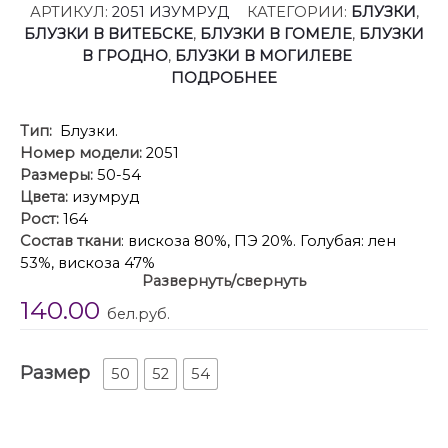
АРТИКУЛ:
2051 ИЗУМРУД
КАТЕГОРИИ:
БЛУЗКИ
,
БЛУЗКИ В ВИТЕБСКЕ
,
БЛУЗКИ В ГОМЕЛЕ
,
БЛУЗКИ
В ГРОДНО
,
БЛУЗКИ В МОГИЛЕВЕ
ПОДРОБНЕЕ
Тип:
Блузки.
Номер модели:
2051
Размеры:
50-54
Цвета:
изумруд
Рост:
164
Состав ткани
: вискоза 80%, ПЭ 20%. Голубая: лен
53%, вискоза 47%
Развернуть/свернуть
Производитель:
DIAMANT
140.00
Описание
: Блуза женская свободного кроя с
бел.руб.
центральной потайной застежкой на петли и
пуговицы. Рукав реглан, собран по низу на резинку.
Размер
Воротник стояче-отложной с отрезной стойкой. По
50
52
54
боковым швам обработаны разрезы.
Длина по спинке 75 см. Ширина плеча+длина
рукава 73 см