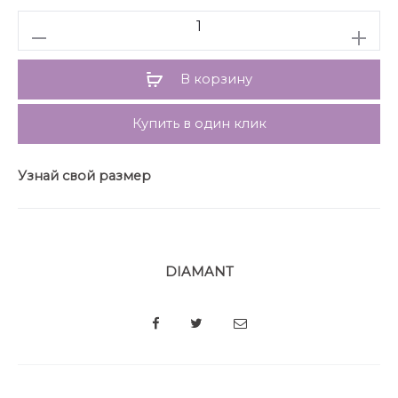
Количество
Наименование
Рост
Размеры
измерения
В корзину
50
52
54
Купить в один клик
Длина изделия
164
75
75
75
Узнай свой размер
Ширина
изделия
по линии
164
64
66
68
DIAMANT
груди
Ширина
SHARE
164
изделия
по линии
64
66
68