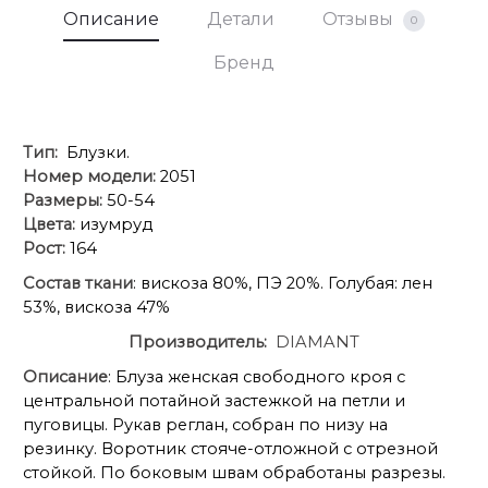
талии
Описание
Детали
Отзывы
0
Бренд
Ширина
изделия
по линии
Тип:
Блузки.
164
64
66
68
бёдер
Номер модели:
2051
Размеры:
50-54
Цвета:
изумруд
Ширина
Рост:
164
плеча+длина
164
73
73
73
рукава
Состав ткани
: вискоза 80%, ПЭ 20%. Голубая: лен
53%, вискоза 47%
Ширина
Производитель:
DIAMANT
164
24
26
28
рукава
Описание
: Блуза женская свободного кроя с
центральной потайной застежкой на петли и
пуговицы. Рукав реглан, собран по низу на
резинку. Воротник стояче-отложной с отрезной
стойкой. По боковым швам обработаны разрезы.