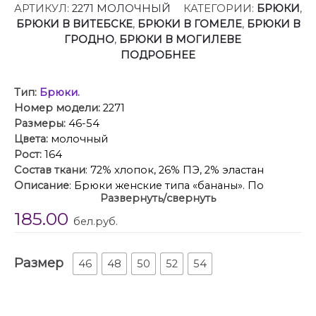
АРТИКУЛ:
2271 МОЛОЧНЫЙ
КАТЕГОРИИ:
БРЮКИ
,
БРЮКИ В ВИТЕБСКЕ
,
БРЮКИ В ГОМЕЛЕ
,
БРЮКИ В
ГРОДНО
,
БРЮКИ В МОГИЛЕВЕ
ПОДРОБНЕЕ
Тип:
Брюки.
Номер модели:
2271
Размеры:
46-54
Цвета:
молочный
Рост:
164
Состав ткани
: 72% хлопок, 26% ПЭ, 2% эластан
Описание
: Брюки женские типа «бананы». По
Развернуть/свернуть
переду обработаны фигурные карманы, застежка на
185.00
молнию, отстрочены складки. Сзади фигурная
бел.руб.
отстрочная кокетка и фигурные накладные
карманы, декорированные металлическими
Размер
хольнитенами. Верх обработан притачным поясом
46
48
50
52
54
со шлевками, застегивающимся на кнопку. По низу
брюк спереди и сзади отстрочены вытачки.
Длина брюк по боковому шву 97,5см.