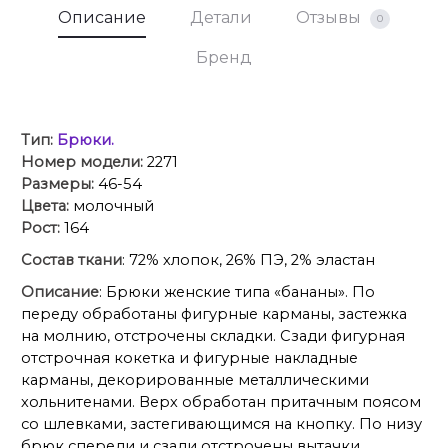
Описание
Детали
Отзывы
0
Бренд
Тип:
Брюки.
Номер модели:
2271
Размеры:
46-54
Цвета:
молочный
Рост:
164
Состав ткани
: 72% хлопок, 26% ПЭ, 2% эластан
Описание
: Брюки женские типа «бананы». По
переду обработаны фигурные карманы, застежка
на молнию, отстрочены складки. Сзади фигурная
отстрочная кокетка и фигурные накладные
карманы, декорированные металлическими
хольнитенами. Верх обработан притачным поясом
со шлевками, застегивающимся на кнопку. По низу
брюк спереди и сзади отстрочены вытачки.