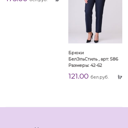
...
Брюки
БелЭльСтиль , арт: 586
Размеры: 42-62
121.00
Вы
бел.руб.
...