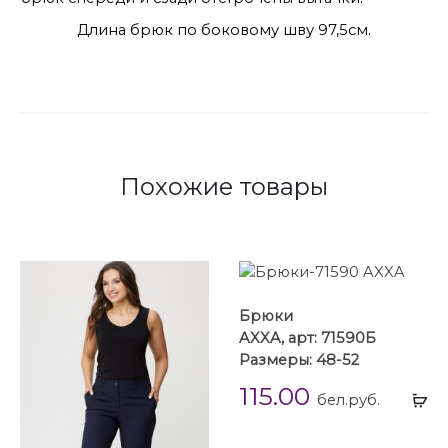
Длина брюк по боковому шву 97,5см.
Похожие товары
Брюки
AXXA, арт: 71590Б
Размеры: 48-52
115.00
Вы
бел.руб.
...