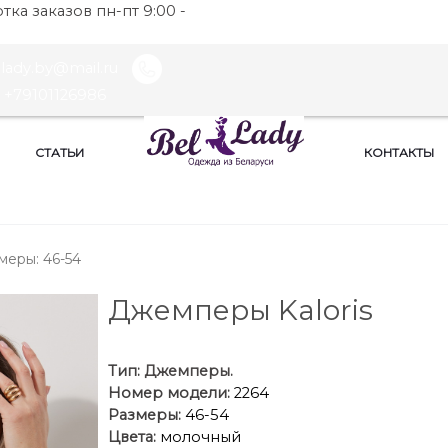
ка заказов пн-пт 9:00 -
llady.by@mail.ru
+79101126986
СТАТЬИ
КОНТАКТЫ
меры: 46-54
Джемперы Kaloris
Тип:
Джемперы.
Номер модели:
2264
Размеры:
46-54
Цвета:
молочный