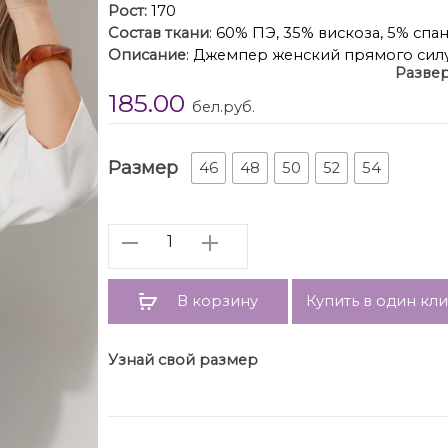
Рост:
170
Состав ткани
: 60% ПЭ, 35% вискоза, 5% спа
Описание
: Джемпер женский прямого силу
Развер
спущенной линией плеча. По переду в обл
185.00
пришивным декором. Рукав двухшовный 3/
бел.руб.
спинки.
Длина изделия по спин
Размер
46
48
50
52
54
Количество
В корзину
Купить в один кл
Узнай свой размер