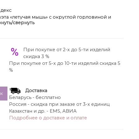
ндекс
эта «летучая мышь» с округлой горловиной и
нуть/свернуть
асти груди расположена авторская вышивка с
4 соединен с отрезным бочком полочки и
ке 54 см, длина рукава 60 см.
При покупке от 2-х до 5-ти изделий
скидка 3 %
При покупке от 5-х до 10-ти изделий скидка 5
%
Доставка
ик
Беларусь - бесплатно
Россия - скидка при заказе от 3-х единиц
Казахстан и др. - EMS, АВИА
Подробнее о доставке и оплате