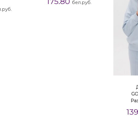
175.80
бел.руб.
.руб.
GO
Ра
13