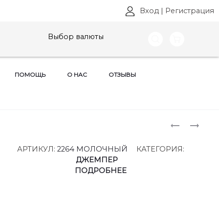
Вход
|
Регистрация
Выбор валюты
ПОМОЩЬ
О НАС
ОТЗЫВЫ
Produ
ПЛАТЬЯ
ДЖЕМПЕ
VITTORIA
KALORIS,
naviga
QUEEN,
АРТ:
АРТИКУЛ:
2264 МОЛОЧНЫЙ
КАТЕГОРИЯ:
АРТ:
2264-
ДЖЕМПЕР
29063
1
ПОДРОБНЕЕ
РАЗМЕРЫ
РАЗМЕРЫ
48-
46-
58
54