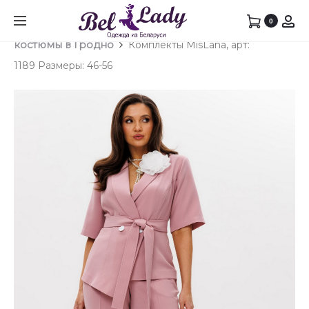
Prod
КОМПЛ
ПЛАТЬ
0
Главная
Брючный костюм
Брючные
MISLAN
MISLAN
navig
костюмы в Гродно
Комплекты MisLana, арт:
АРТ:
АРТ:
1189 Размеры: 46-56
1185
1664
РАЗМЕ
РАЗМЕ
48-
46-
54
56