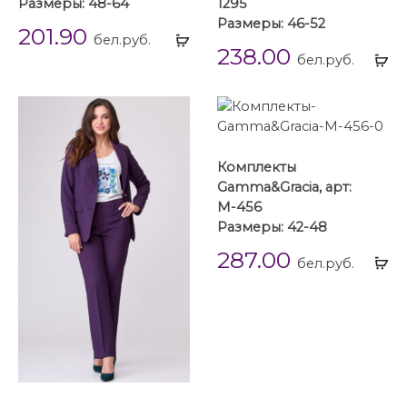
Размеры: 48-64
1295
Размеры: 46-52
201.90
Выбрать
бел.руб.
238.00
...
Вы
бел.руб.
...
Комплекты
Gamma&Gracia, арт:
М-456
Размеры: 42-48
287.00
Вы
бел.руб.
...