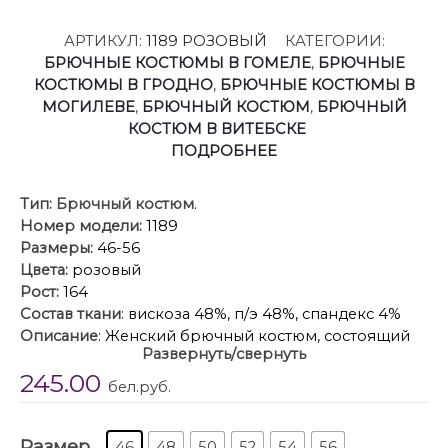
АРТИКУЛ:
1189 РОЗОВЫЙ
КАТЕГОРИИ:
БРЮЧНЫЕ КОСТЮМЫ В ГОМЕЛЕ
,
БРЮЧНЫЕ
КОСТЮМЫ В ГРОДНО
,
БРЮЧНЫЕ КОСТЮМЫ В
МОГИЛЕВЕ
,
БРЮЧНЫЙ КОСТЮМ
,
БРЮЧНЫЙ
КОСТЮМ В ВИТЕБСКЕ
ПОДРОБНЕЕ
Тип:
Брючный костюм
.
Номер модели:
1189
Размеры:
46-56
Цвета:
розовый
Рост:
164
Состав ткани
: вискоза 48%, п/э 48%, спандекс 4%
Описание
: Женский брючный костюм, состоящий
Развернуть/свернуть
из жакета и брюк. Жакет полуприлегающего
245.00
силуэта, двубортный, с застежкой на две пуговицы.
бел.руб.
Воротник английский. Рукав втачной, длиной до
локтя. По бокам рельефные швы, формирующие
Размер
силуэт. На уровне груди предусмотрены нагрудные
46
48
50
52
54
56