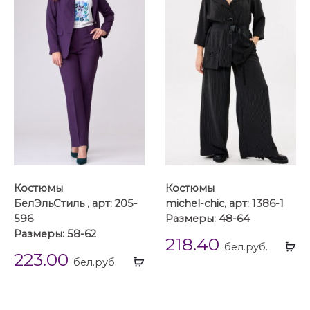
Костюмы
Костюмы
БелЭльСтиль , арт: 205-
michel-chic, арт: 1386-1
596
Размеры: 48-64
Размеры: 58-62
218.40
Вы
бел.руб.
223.00
Выбрать
...
бел.руб.
...