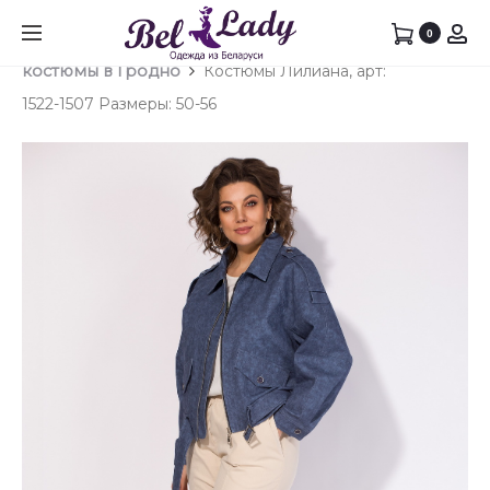
Prod
ЖАКЕТ
ЖАКЕТ
0
Главная
Брючный костюм
Брючные
ЛИЛИА
ЛИЛИА
navig
костюмы в Гродно
Костюмы Лилиана, арт:
АРТ:
АРТ:
1522-1507 Размеры: 50-56
1506
1522
РАЗМЕ
РАЗМЕ
50-
50-
56
56