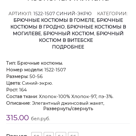
АРТИКУЛ:
1522-1507 СИНИЙ-ЭКРЮ
КАТЕГОРИИ:
БРЮЧНЫЕ КОСТЮМЫ В ГОМЕЛЕ
,
БРЮЧНЫЕ
КОСТЮМЫ В ГРОДНО
,
БРЮЧНЫЕ КОСТЮМЫ В
МОГИЛЕВЕ
,
БРЮЧНЫЙ КОСТЮМ
,
БРЮЧНЫЙ
КОСТЮМ В ВИТЕБСКЕ
ПОДРОБНЕЕ
Тип:
Брючные костюмы.
Номер модели:
1522-1507
Размеры:
50-56
Цвета:
Синий-экрю.
Рост:
164
Состав ткани
: Хлопок-100% Хлопок-97, пэ-3%.
Описание
: Элегантный джинсовый жакет,
Развернуть/свернуть
укороченный оверсайз с карманами — идеальный
315.00
спутник в любом сезоне 2026! Этот легкий жакет
бел.руб.
премиум класса станет ключевой вещью вашего
гардероба, сочетая в себе актуальные тренды и