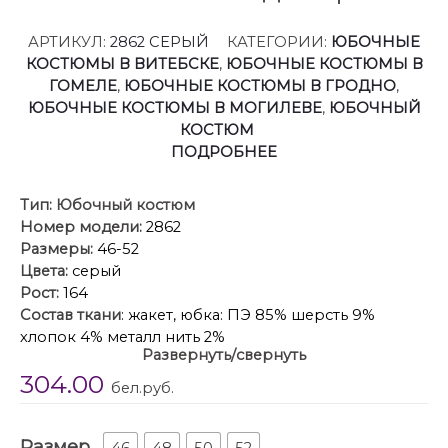
АРТИКУЛ:
2862 СЕРЫЙ
КАТЕГОРИИ:
ЮБОЧНЫЕ
КОСТЮМЫ В ВИТЕБСКЕ
,
ЮБОЧНЫЕ КОСТЮМЫ В
ГОМЕЛЕ
,
ЮБОЧНЫЕ КОСТЮМЫ В ГРОДНО
,
ЮБОЧНЫЕ КОСТЮМЫ В МОГИЛЕВЕ
,
ЮБОЧНЫЙ
КОСТЮМ
ПОДРОБНЕЕ
Тип:
Юбочный костюм
Номер модели:
2862
Размеры:
46-52
Цвета:
серый
Рост:
164
Состав ткани
: жакет, юбка: ПЭ 85% шерсть 9%
хлопок 4% металл нить 2%
Развернуть/свернуть
Описание
: Двухпредметный костюм от бренда
304.00
“Мода-Юрс” состоит из жакета и юбки. Жакет
бел.руб.
полуприлегающего силуэта с рельефами по переду
и спинке. Рукав втачной двухшовный. Спинка со
Размер
средним швом. Застежка центральная на крючки.
46
48
50
52