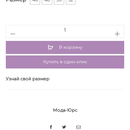
Воротник переходит в стойку.
Юбка прямая зауженная к низу, по переду с
рельефом, который переходит в разрез.
Главным декором и акцентом комплекта является
Количество
кант с бусинками.
длина жакета: 61,5 см
длина юбки (с поясом): 70 см
В корзину
Купить в один клик
Узнай свой размер
Мода-Юрс
SHARE