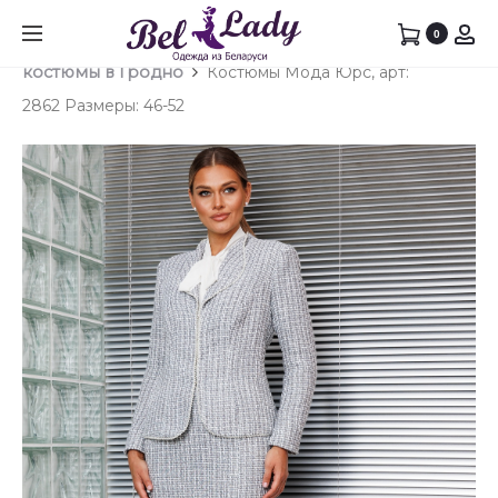
Prod
КОСТ
САРАФ
0
Главная
Юбочный костюм
Юбочные
МОДА
МОДА
navig
костюмы в Гродно
Костюмы Мода Юрс, арт:
ЮРС,
ЮРС,
2862 Размеры: 46-52
АРТ:
АРТ:
2854
2832SA
РАЗМЕ
РАЗМЕ
48-
46-
54
52