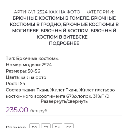
АРТИКУЛ:
2524 КАК НА ФОТО
КАТЕГОРИИ:
БРЮЧНЫЕ КОСТЮМЫ В ГОМЕЛЕ
,
БРЮЧНЫЕ
КОСТЮМЫ В ГРОДНО
,
БРЮЧНЫЕ КОСТЮМЫ В
МОГИЛЕВЕ
,
БРЮЧНЫЙ КОСТЮМ
,
БРЮЧНЫЙ
КОСТЮМ В ВИТЕБСКЕ
ПОДРОБНЕЕ
Тип:
Брючные костюмы.
Номер модели:
2524
Размеры:
50-56
Цвета:
как на фото
Рост:
164
Состав ткани
: Ткань Жилет Ткань Жилет платьево-
костюмного ассортимента 67%хлопок, 31%П/Э,
Развернуть/свернуть
2%эластан Брюки платьево-костюмного
235.00
ассортимента 65%П/Э, 33%вискоза, 2%спандекс
бел.руб.
Описание
: Комплект женский 2-х предметный
состоит из жилета и брюк.
Размер
Жилет полуприлегающего силуэта, с двух-бортной