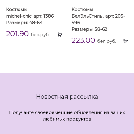
Костюмы
Костюмы
michel-chic, арт: 1386
БелЭльСтиль , арт: 205-
Размеры: 48-64
596
Размеры: 58-62
201.90
Выбрать
бел.руб.
223.00
...
Вы
бел.руб.
...
Новостная рассылка
Получайте своевременные обновления из ваших
любимых продуктов