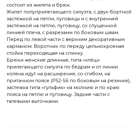
состоит из жилета и брюк.
Жилет полуприлегающего силуэта, с двух-бортной
застёжкой на петли, пуговицы и с внутренней
застёжкой на петлю, пуговицу, со спущенной
линией плеча, с разрезами по боковым швам.
Перед по левой части с верхним декоративным
карманом. Воротник по переду цельнокроеная
стойка переходящая на спинку.
Брюки женские длинные, типа «клёш»
прилегающего силуэта по бёдрам и от линии
колена идут на расширение, со сгибом, на
притачном поясе (Р52-56 по боковым на резинке),
застежка типа «гульфик» на молнию и по краю
пояса на петлю и пуговицу. Задние части с
талевыми выточками.