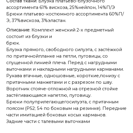
Состав ткани
: Блузка платьево-блузочного
ассортимента 61% вискоза, 25%нейлон, 14%П/Э
Брюки платьево-костюмного ассортимента 60%П/
Э, 37%вискоза, 3%эластан.
Описание
: Комплект женский 2-х предметный
состоит из блузки и
брюк.
Блузка прямого, свободного силуэта, с застёжкой
по притачнойпланке на петли, пуговицы, со
спущенной линией плеча. Перед с нагрудными
выточками и накладными нагрудными карманами.
Рукава втачные, одношовные, короткие,понизу с
притачными манжетами и с разрезом по шву.
Воротник стояче-отложной на отрезной стойке
застёгивающаяся напетлю, пуговицу.
Брюки полуприлегающегосилуэта, с притачным
поясом (Р52; 54 по боковым на резинке). Передние
части имитацией боковых косых карманов.
Задние части с талевыми выточками