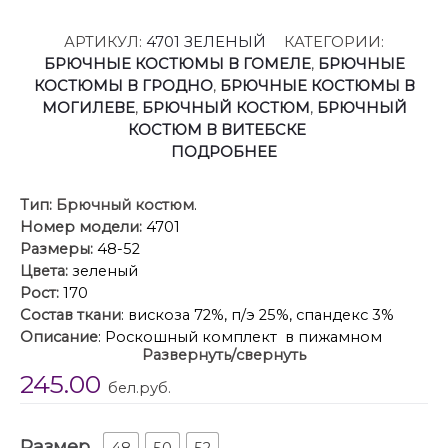
АРТИКУЛ:
4701 ЗЕЛЕНЫЙ
КАТЕГОРИИ:
БРЮЧНЫЕ КОСТЮМЫ В ГОМЕЛЕ
,
БРЮЧНЫЕ
КОСТЮМЫ В ГРОДНО
,
БРЮЧНЫЕ КОСТЮМЫ В
МОГИЛЕВЕ
,
БРЮЧНЫЙ КОСТЮМ
,
БРЮЧНЫЙ
КОСТЮМ В ВИТЕБСКЕ
ПОДРОБНЕЕ
Тип:
Брючный костюм
.
Номер модели:
4701
Размеры:
48-52
Цвета:
зеленый
Рост:
170
Состав ткани
: вискоза 72%, п/э 25%, спандекс 3%
Описание
: Роскошный комплект в пижамном
Развернуть/свернуть
стиле от бренда АХХА специально создан для
245.00
девушек и женщин, что бы Вы чувствовали себя
бел.руб.
комфортно и стильно! Костюм свободного кроя
выполнен из мягкой струящейся ткани, приятной к
Размер
телу, в состав которой входит вискоза. Широкие
48
50
52