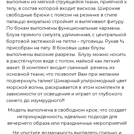
выполнен из мягкой струящейся ткани, приятной к
телу, в состав которой входит вискоза. Широкие
свободные брюки с поясом на резинке в стиле
палаццо визуально стройнят и вытягивают фигуру.
По бокам выполнены функциональные карманы.
Блуза прямого силуэта, удлиненная, с центральной
бортовой застежкой на петли – пуговицы. Рукав ¾
присобран на пату. В боковых швах блузы
выполнены высокие разрезы. Блузу можно носить
в расстёгнутом виде с топом, майкой как легкий
жакет. В комплект входит съемный ремень из
основной ткани, что позволит Вам при желании
подчеркнуть талию! Шикарный ультромодный цвет
морской волны, раскрывается в этом комплекте в
зависимости от освещения и играет от глубокого
синего до изумрудного!!!
Модель выполнена в свободном крое, что создает
непринужденность, идеально подходя для
вечернего образа или праздничных мероприятий!
Не упустите возможность выглядеть стильно и