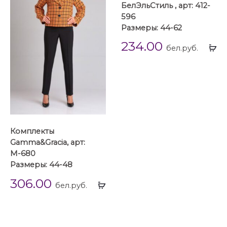
БелЭльСтиль , арт: 412-
596
Размеры: 44-62
234.00
Вы
бел.руб.
...
Комплекты
Gamma&Gracia, арт:
М-680
Размеры: 44-48
306.00
Выбрать
бел.руб.
...