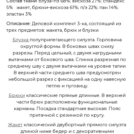
Состав ткани
: блуза–пэ 68%; вискоза 27%; спандекс
5% жакет, брюки–вискоза 61%; п/э 22%; пан 14%;
эластан 3%
Описание
: Деловой комплект 3-ка, состоящий из
трех предметов: жакета, брюк и блузки.
Блузка
полуприлегающего силуэта. Горловина
округлой формы. В боковых швах снизу
разрезы. Перед цельный, с двумя нагрудными
вытачками от бокового шва. Спинка разрезная по
среднему шву с двумя вытачками на уровне талии.
В верхней части среднего шва предусмотрен
небольшой разрез с фиксацией на одну навесную
петлю и пуговицу.
Брюки
классические прямые длинные. В верхней
части брюк расположены функциональные
карманы. Посадка стандартная высокая. Пояс
притачной с резинкой по кругу.
Жакет
классический двубортный прямого силуэта
длиной ниже бедер и с декоративными