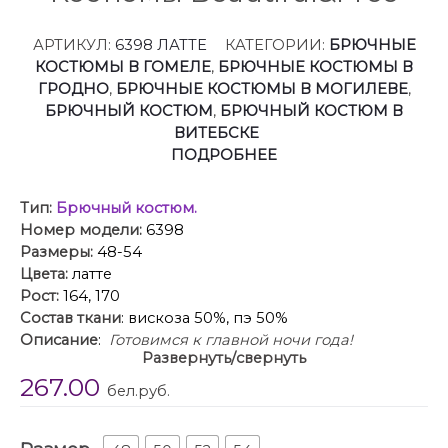
АРТИКУЛ:
6398 ЛАТТЕ
КАТЕГОРИИ:
БРЮЧНЫЕ
КОСТЮМЫ В ГОМЕЛЕ
,
БРЮЧНЫЕ КОСТЮМЫ В
ГРОДНО
,
БРЮЧНЫЕ КОСТЮМЫ В МОГИЛЕВЕ
,
БРЮЧНЫЙ КОСТЮМ
,
БРЮЧНЫЙ КОСТЮМ В
ВИТЕБСКЕ
ПОДРОБНЕЕ
Тип:
Брючный костюм.
Номер модели:
6398
Размеры:
48-54
Цвета:
латте
Рост:
164, 170
Состав ткани
: вискоза 50%, пэ 50%
Описание
:
Готовимся к главной ночи года!
Развернуть/свернуть
Брючный костюм из изысканного атласа идеально
267.00
подходит для торжественных выходов и не только!
бел.руб.
Оба изделия можно смело комбинировать по
отдельности с другими вещами Вашего гардероба.