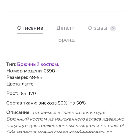
пуговицей на поясе.
Брюки на притачном поясе, в задней части
которого для удобного прилегания по талии
вставлена резинка.
Описание
Детали
Отзывы
0
Длина жакета
(по среднему шву спинки)
~ 71 см.
Длина рукава жакета ~ 61,5 см.
Бренд
Длина брюк
(с поясом)
~ 109 см.
Тип:
Брючный костюм.
Номер модели:
6398
Размеры:
48-54
Цвета:
латте
Рост:
164, 170
Состав ткани
: вискоза 50%, пэ 50%
Описание
:
Готовимся к главной ночи года!
Брючный костюм из изысканного атласа идеально
подходит для торжественных выходов и не только!
Оба изделия можно смело комбинировать по